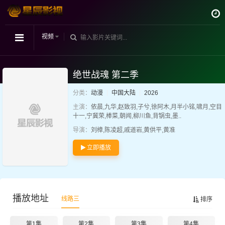
视频
绝世战魂 第二季
分类：
动漫
中国大陆
2026
主演：
依晨,九华,赵致羽,子兮,徐阿木,月半小铭,啸月,空目
十一,宁冀荣,棒菜,朝闻,柳川鱼,背锅虫,墨..
导演：
刘樟,陈凌超,戚道岩,黄供平,黄准
立即播放
播放地址
线路三
排序
第1集
第2集
第3集
第4集