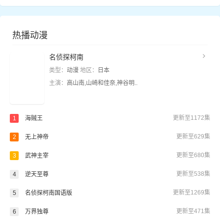
热播动漫
名侦探柯南
类型：
动漫
地区：
日本
主演：
高山南,山崎和佳奈,神谷明..
更新至1172集
1
海贼王
更新至629集
2
无上神帝
更新至680集
3
武神主宰
更新至538集
4
逆天至尊
更新至1269集
5
名侦探柯南国语版
更新至471集
6
万界独尊