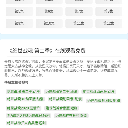
第5集
第6集
第7集
第8集
第9集
第10集
第11集
第12集
《绝世战魂 第二季》在线观看免费
苍岚大陆以武魂定强弱，秦家少主秦南本是废魂之身，受尽冷眼机缘之下，他
觉醒太古战神之魂，从此逆天改命。他横扫宗门天才，踏平强敌险阻，邂逅红
颜知己，以战魂破万法，凭热血铸传奇，从卑微少主一路逆袭，终成威震九
界、无所不胜的无上天尊。
快餐车相关视频
绝世战魂 第二季.动漫
绝世战魂第二季.动漫
绝世战魂动画版.动漫
绝世战魂3D动画版.动漫
绝世战魂动画版 .动漫
绝世战魂 短剧版.短剧
绝世战魂2020.剧情片
绝世战神合集版.短剧
龙鸣$龙之怒$绝世战狼.短剧
绝世战神在乡村.短剧
绝世战神归来合集版.短剧