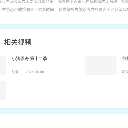
董心声成捡漏大王剧情分集介绍
我靠偷听古董心声成捡漏大王导演
0
听古董心声成捡漏大王更新时间
我靠偷听古董心声成捡漏大王评分怎么
》相关视频
小猪佩奇 第十二季
谷
动漫
2026-08-08
动