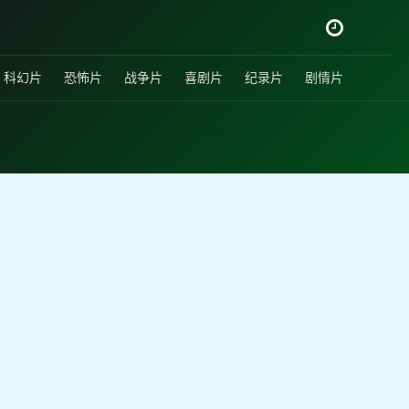
科幻片
恐怖片
战争片
喜剧片
纪录片
剧情片