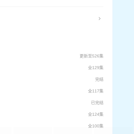
更新至526集
全129集
完结
全117集
已完结
全124集
全100集