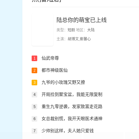
陆总你的萌宝已上线
类型：
短剧
地区：
大陆
主演：
胡博文,崔馨心
仙武帝尊
1
都市神级医仙
2
九爷的小玫瑰又野又撩
3
开局捡到聚宝盆，我能无限复制
4
重生九零逆袭，发家致富走花路
5
女总裁别慌，我开天眼医术通神
6
少帅别这样，夫人她只爱钱
7