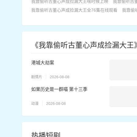
我靠偷听古董心声成捡漏大王啥时候上映
我靠偷听古
我靠偷听古董心声成捡漏大王全76集在线观看
我靠偷
《我靠偷听古董心声成捡漏大王
港城大劫案
剧情片
2026-08-08
如果历史是一群喵 第十三季
动漫
2026-08-08
热播短剧