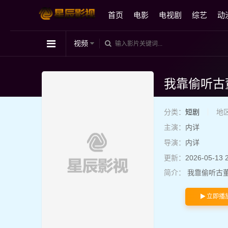
首页
电影
电视剧
综艺
动
视频
我靠偷听古
分类：
短剧
地
主演：
内详
导演：
内详
更新：
2026-05-13 
简介：
我靠偷听古
立即播