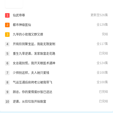
更新至526集
1
仙武帝尊
全129集
2
都市神级医仙
完结
3
九爷的小玫瑰又野又撩
全117集
4
开局捡到聚宝盆，我能无限复制
已完结
5
重生九零逆袭，发家致富走花路
全124集
6
女总裁别慌，我开天眼医术通神
全100集
7
少帅别这样，夫人她只爱钱
全100集
8
气运互通后纨绔老公被我带飞
已完结
9
顾总，你的爱情蛋炒饭已送达
已完结
10
逆袭，从捡垃圾开始致富