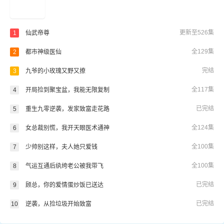
更新至526集
1
仙武帝尊
全129集
2
都市神级医仙
完结
3
九爷的小玫瑰又野又撩
全117集
4
开局捡到聚宝盆，我能无限复制
已完结
5
重生九零逆袭，发家致富走花路
全124集
6
女总裁别慌，我开天眼医术通神
全100集
7
少帅别这样，夫人她只爱钱
全100集
8
气运互通后纨绔老公被我带飞
已完结
9
顾总，你的爱情蛋炒饭已送达
已完结
10
逆袭，从捡垃圾开始致富