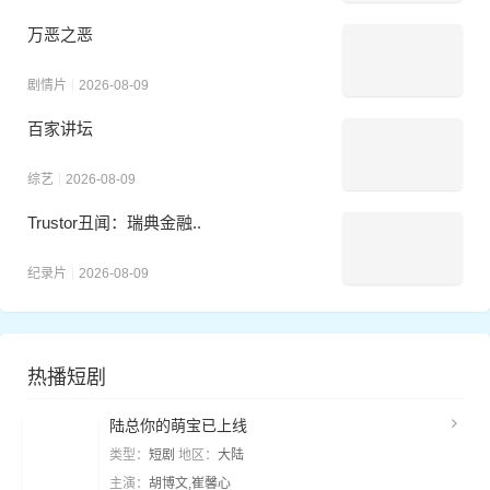
万恶之恶
剧情片
2026-08-09
百家讲坛
综艺
2026-08-09
Trustor丑闻：瑞典金融..
纪录片
2026-08-09
热播短剧
陆总你的萌宝已上线
类型：
短剧
地区：
大陆
主演：
胡博文,崔馨心