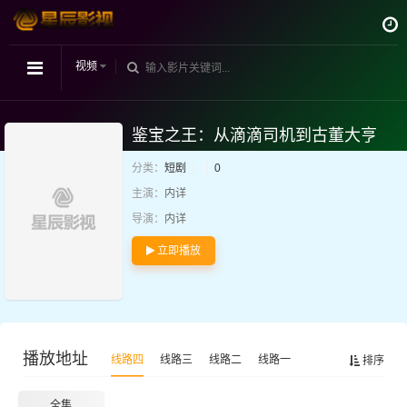
视频
鉴宝之王：从滴滴司机到古董大亨
分类：
短剧
0
主演：
内详
导演：
内详
立即播放
播放地址
线路四
线路三
线路二
线路一
排序
全集