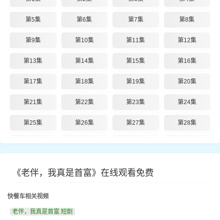
第5集
第6集
第7集
第8集
第9集
第10集
第11集
第12集
第13集
第14集
第15集
第16集
第17集
第18集
第19集
第20集
第21集
第22集
第23集
第24集
第25集
第26集
第27集
第28集
第29集
第30集
第31集
第32集
第33集
第34集
第35集
第36集
《老伴，我真是首富》在线观看免费
第37集
第38集
第39集
第40集
快餐车相关视频
第41集
第42集
第43集
第44集
老伴，我真是首富.短剧